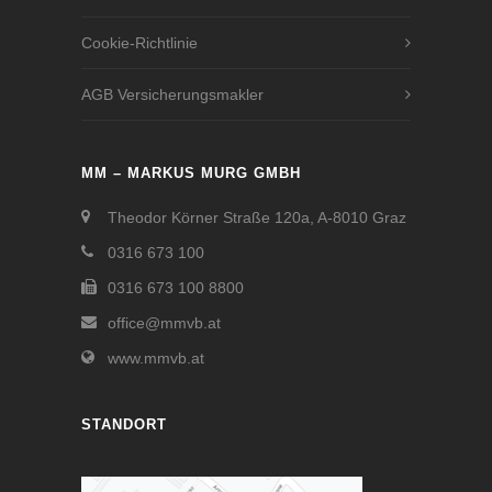
Cookie-Richtlinie
AGB Versicherungsmakler
MM – MARKUS MURG GMBH
Theodor Körner Straße 120a, A-8010 Graz
0316 673 100
0316 673 100 8800
office@mmvb.at
www.mmvb.at
STANDORT